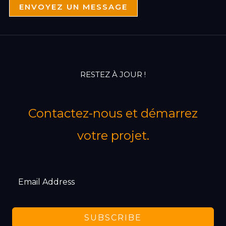
i
ENVOYEZ UN MESSAGE
l
RESTEZ À JOUR !
Contactez-nous et démarrez
votre projet.
SUBSCRIBE