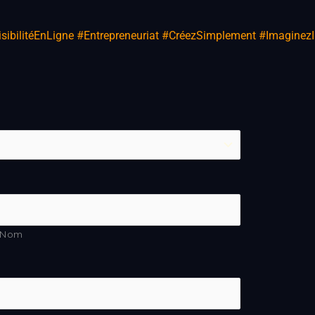
VisibilitéEnLigne #Entrepreneuriat #CréezSimplement #ImaginezI
Nom