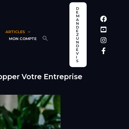
D
E
M
A
N
D
E
ARTICLES
Z
U
MON COMPTE
N
D
E
V
I
S
opper Votre Entreprise