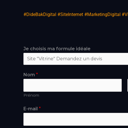
#DideBakDigital #SiteInternet #MarketingDigital #
Je choisis ma formule idéale
Nom
*
Prénom
E-mail
*